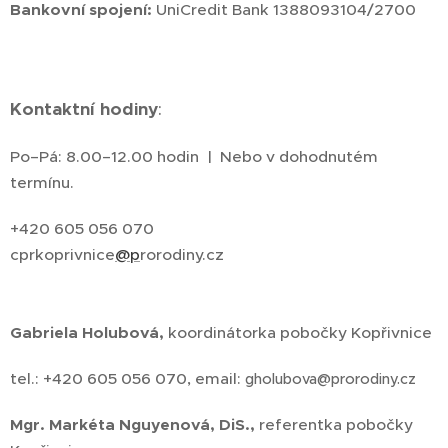
Bankovní spojení:
UniCredit Bank 1388093104/2700
Kontaktní hodiny
:
Po–Pá: 8.00–12.00 hodin | Nebo v dohodnutém
termínu.
+420 605 056 070
cprkoprivnice
@p
rorodiny.cz
Gabriela Holubová,
koordinátorka pobočky Kopřivnice
tel.: +420 605 056 070, email:
gholubova@prorodiny.cz
Mgr. Markéta Nguyenová, DiS.,
referentka pobočky