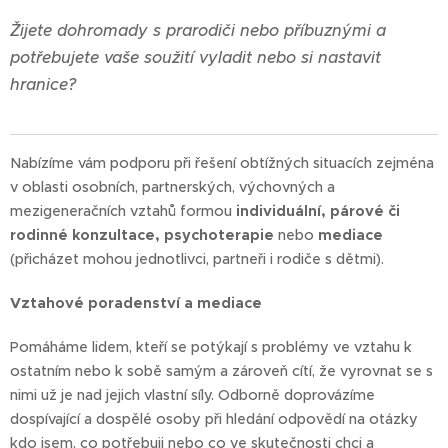
Žijete dohromady s prarodiči nebo příbuznými a
potřebujete vaše soužití vyladit nebo si nastavit
hranice?
Nabízíme vám podporu při řešení obtížných situacích zejména
v oblasti osobních, partnerských, výchovných a
mezigeneračních vztahů formou
individuální, párové či
rodinné konzultace, psychoterapie
nebo
mediace
(přicházet mohou jednotlivci, partneři i rodiče s dětmi).
Vztahové poradenství a mediace
Pomáháme lidem, kteří se potýkají s problémy ve vztahu k
ostatním nebo k sobě samým a zároveň cítí, že vyrovnat se s
nimi už je nad jejich vlastní síly. Odborně doprovázíme
dospívající a dospělé osoby při hledání odpovědí na otázky
kdo jsem, co potřebuji nebo co ve skutečnosti chci a