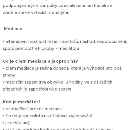
podporujeme je v tom, aby zde nalezené neztráceli ze
zřetele ani ve vztazích s druhými.
Mediace
• alternativní možnost řešení konfliktů, neshod, nedorozumění,
sporů pomocí třetí osoby - mediátora
Co je cílem mediace a jak probíhá?
• cílem mediace je reálná dohoda, která je výhodná pro obě
strany
• mediační sezení trvá obvykle 3 hodiny, ve složitějších
případech je zapotřebí více sezení
Kdo je mediátor?
• osoba řídící proces mediace
• školený specialista na efektivní vyjednávání
• je nestranný
• je vázán etickým kodexem mediátorů, který zahrnuje i